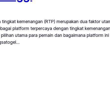
dan tingkat kemenangan (RTP) merupakan dua faktor ut
agai platform terpercaya dengan tingkat kemenangan ter
ilihan utama para pemain dan bagaimana platform in
ngsatogel…