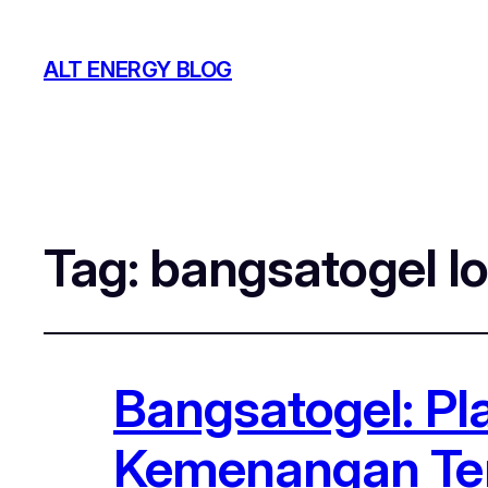
ALT ENERGY BLOG
Tag:
bangsatogel lo
Bangsatogel: Pl
Kemenangan Ter