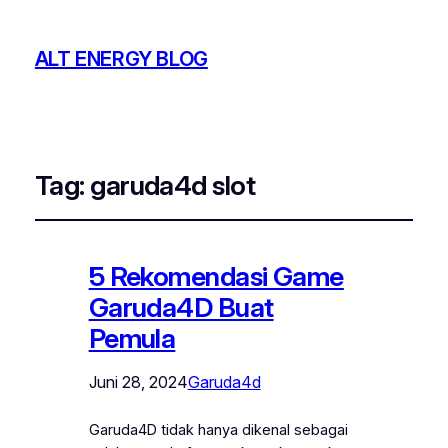
ALT ENERGY BLOG
Tag:
garuda4d slot
5 Rekomendasi Game
Garuda4D Buat
Pemula
Juni 28, 2024
Garuda4d
Garuda4D tidak hanya dikenal sebagai