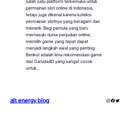
salah satu platform terkemuka untuk
permainan slot online di Indonesia,
tetapi juga dikenal karena koleksi
permainan slotnya yang beragam dan
menarik. Bagi pemula yang baru
memasuki dunia perjudian online,
memilih game yang tepat dapat
menjadi langkah awal yang penting.
Berikut adalah lima rekomendasi game
dari Garuda4D yang sangat cocok
untuk…
alt energy blog
Instagram
Faceboo
Twitter