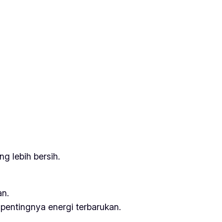
g lebih bersih.
an.
entingnya energi terbarukan.