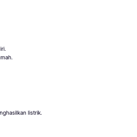
ri.
rumah.
ghasilkan listrik.