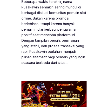
Beberapa waktu terakhir, nama
Pusakawin semakin sering muncul di
berbagai diskusi komunitas pemain slot
online. Bukan karena promosi
berlebihan, tetapi karena banyak
pemain mulai berbagi pengalaman
positif saat mencoba platform ini.
Dengan tampilan bersih, permainan
yang stabil, dan proses transaksi yang
rapi, Pusakawin perlahan menjadi
pilihan alternatif bagi pemain yang ingin
suasana berbeda dari situs…