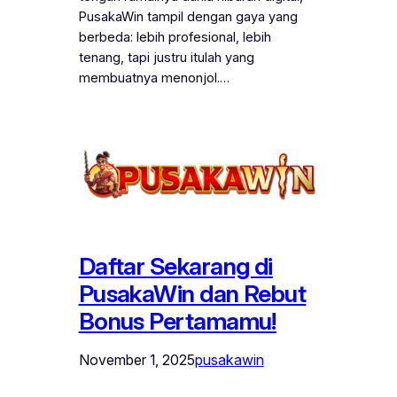
PusakaWin tampil dengan gaya yang
berbeda: lebih profesional, lebih
tenang, tapi justru itulah yang
membuatnya menonjol.…
Daftar Sekarang di
PusakaWin dan Rebut
Bonus Pertamamu!
November 1, 2025
pusakawin