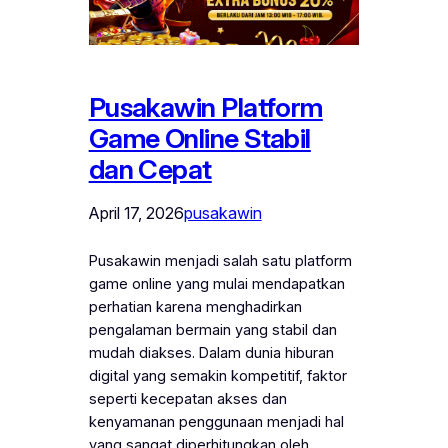
Pusakawin Platform
Game Online Stabil
dan Cepat
April 17, 2026
pusakawin
Pusakawin menjadi salah satu platform
game online yang mulai mendapatkan
perhatian karena menghadirkan
pengalaman bermain yang stabil dan
mudah diakses. Dalam dunia hiburan
digital yang semakin kompetitif, faktor
seperti kecepatan akses dan
kenyamanan penggunaan menjadi hal
yang sangat diperhitungkan oleh