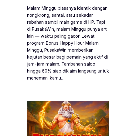
Malam Minggu biasanya identik dengan
nongkrong, santai, atau sekadar
rebahan sambil main game di HP. Tapi
di PusakaWin, malam Minggu punya arti
lain — waktu paling gacor! Lewat
program Bonus Happy Hour Malam
Minggu, PusakaWin memberikan
kejutan besar bagi pemain yang aktif di
jam-jam malam. Tambahan saldo
hingga 60% siap diklaim langsung untuk
menemani kamu…